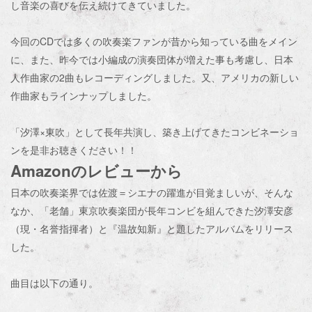
し音楽の喜びを伝え続けてきていました。
今回のCDでは多くの吹奏楽ファンが昔から知っている曲をメイン
に、また、昨今では小編成の演奏団体が増えた事も考慮し、日本
人作曲家の2曲もレコーディングしました。又、アメリカの新しい
作曲家もラインナップしました。
「汐澤×東吹」として長年共演し、築き上げてきたコンビネーショ
ンを是非お聴きください！！
Amazonのレビューから
日本の吹奏楽界では佐渡＝シエナの躍進が目覚ましいが、そんな
なか、「老舗」東京吹奏楽団が長年コンビを組んできた汐澤安彦
（現・名誉指揮者）と『温故知新』と題したアルバムをリリース
した。
曲目は以下の通り。