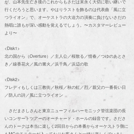
が、山本先生亡き後のこれからもさだは末永く大切に歌い継いで
行くだろうと思います。やはりラストを飾るのは代表曲「風に立
つライオン」で、オーケストラの大迫力の演奏に負けないさだの
熱唱に誰もが深い感動を覚えるでしょう。〜カスタマーレビュー
より〜
<Disk1>
北の国から（Overture）／主人公／桜散る／惜春／つゆのあとさ
き／線香花火／風の篝火／浜千鳥／浜辺の歌
<Disk2>
フレディもしくは三教街／秋桜／秋の虹／烈／親父の一番長い日
／防人の詩／風に立つライオン
さだまさしさんと東京ニューフィルハーモニック管弦楽団の長
いコンサートツアーのオーチャード・ホールの録音です。さださ
んのトークは本当に楽しく2回目からの本番からオーケストラ側に
もMCのモニターが入っておりお客さんと一緒に楽しんでいまし