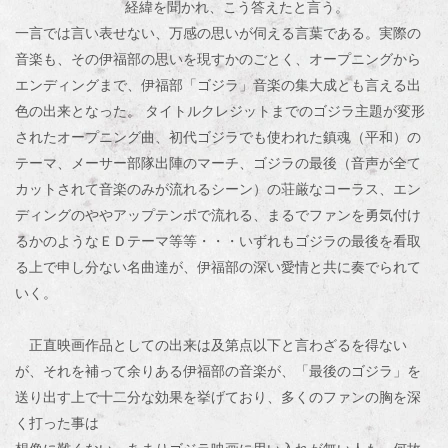
経緯を聞かれ、こう答えたと言う。
一言では言い表せない、万感の思いが伺える言葉である。実際の
音楽も、その伊福部の思いを現すかのごとく、オープニングから
エンディングまで、伊福部「ゴジラ」音楽の集大成とも言える出
色の出来となった。 タイトルクレジットまでのゴジラ主題が変形
されたオープニング曲、初代ゴジラでも使われた鎮魂（平和）の
テーマ、メーサー部隊出陣のマーチ、ゴジラの最後（音声が全て
カットされて音楽のみが流れるシーン）の荘厳なコーラス、エン
ディングのややアップテンポで流れる、まるでファンを勇気付け
るかのようなＥＤテーマ等等・・・いずれもゴジラの最後を看取
る上で申し分ない名曲達が、伊福部の深い愛情と共に奏でられて
いく。
正直映画作品としての出来は及第点以下と言わざるを得ない
が、それを補って余りある伊福部の音楽が、「最後のゴジラ」を
送り出す上で十二分な効果を挙げており、多くのファンの胸を深
く打った事は