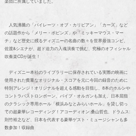
楽団に所属していました。
人気沸騰の「パイレーツ・オブ・カリビアン」「カーズ」など
の話題作から「メリー・ポピンズ」や「ミッキーマウス・マー
チ」など歴史に残るディズニーの名曲の数々を世界最強コンビ、
佐渡&シエナが、超ド迫力の入魂演奏で挑む、究極のオフィシャル
吹奏楽CDが誕生！
ディズニー本社のライブラリーに保存されている実際の映画に
使用された貴重なオリジナル・スコアを元に今回の録音のために
特別アレンジ！オリジナルを超える感動を目指し、8本のホルンや
コントラバストロンボーン、パイプ・オルガンも加え、日本屈指
のクラシック専用ホール「横浜みなとみらいホール」を貸し切っ
ての超豪華レコーディング！アコーディオン:桑山哲也、ドラムス:
則竹裕之など、日本を代表する豪華ゲスト・ミュージシャンも多
数参加！収録曲