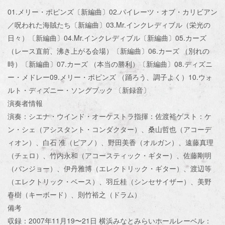
01.メリー・ポピンズ〔新編曲〕02.パイレーツ・オブ・カリビアン
／呪われた海賊たち〔新編曲〕03.Mr.インクレディブル（栄光の
日々）〔新編曲〕04.Mr.インクレディブル〔新編曲〕05.カーズ
（レース直前、沸き上がる会場）〔新編曲〕06.カーズ （別れの
時）〔新編曲〕07.カーズ （本当の勝利）〔新編曲〕08.ディズニ
ー・メドレー09.メリー・ポピンズ （踊ろう、調子よく）10.ウォ
ルト・ディズニー・ソングブック 〔新録音〕
演奏者情報
演奏：シエナ・ウインド・オーケストラ指揮：佐渡裕ゲスト：ケ
ン・シェ（アシスタント・コンダクター）、桑山哲也（アコーデ
ィオン）、白石 准（ピアノ）、野田美香（オルガン）、遠藤真理
（チェロ）、竹内永和（アコースティック・ギター）、佐藤剛明
（バンジョー）、伊丹雅博（エレクトリック・ギター）、渡辺等
（エレクトリック・ベース）、羽丘桂（シンセサイザー）、美野
春樹（キーボード）、則竹裕之（ドラム）
備考
収録：2007年11月19〜21日 横浜みなとみらいホールレーベル：