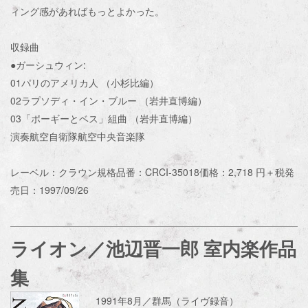
ィング感があればもっとよかった。
収録曲
●ガーシュウィン:
01パリのアメリカ人 （小杉比編）
02ラプソディ・イン・ブルー （岩井直博編）
03「ポーギーとベス」組曲 （岩井直博編）
演奏航空自衛隊航空中央音楽隊
レーベル：クラウン規格品番：CRCI-35018価格：2,718 円＋税発
売日：1997/09/26
ライオン／池辺晋一郎 室内楽作品
集
1991年8月／群馬（ライヴ録音）